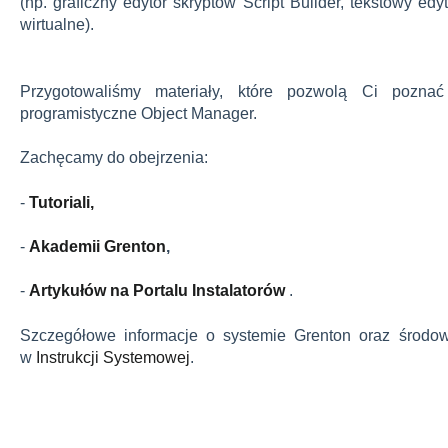
(np. graficzny edytor skryptów Script Builder, tekstowy e
wirtualne).
Przygotowaliśmy materiały, które pozwolą Ci pozna
programistyczne Object Manager.
Zachęcamy do obejrzenia:
-
Tutoriali,
-
Akademii Grenton
,
-
Artykułów na Portalu Instalatorów
.
Szczegółowe informacje o systemie Grenton oraz środo
w
Instrukcji Systemowej
.