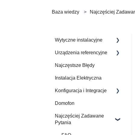
Baza wiedzy
Najczęściej Zadawa
Wytyczne instalacyjne
Urządzenia referencyjne
Jak Wykonać Instalację
Elektryczną
Najczęstsze Błędy
Zintegrowane urządzenia
Instalacja Elektryczna
Konfiguracja i Integracje
Domofon
Gate Modbus
Najczęściej Zadawane
Videoszkolenia
Pytania
Aplikacje