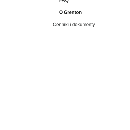
FAQ
Gate HTTP
O Grenton
Smart Panel
Cenniki i dokumenty
Konfiguracja
Interfejsy myGrenton
Obiekty wirtualne
Gate Alarm