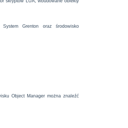
dytor skryptów LUA, wbudowane obiekty
ć System Grenton oraz środowisko
wisku Object Manager można znaleźć