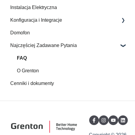
Instalacja Elektryczna
Konfiguracja i Integracje
Domofon
Gate Modbus
Najczęściej Zadawane Pytania
Videoszkolenia
Aplikacje
FAQ
Gate HTTP
O Grenton
Cenniki i dokumenty
Smart Panel
Konfiguracja
Interfejsy myGrenton
Obiekty wirtualne
Gate Alarm
Copyright © 2026,