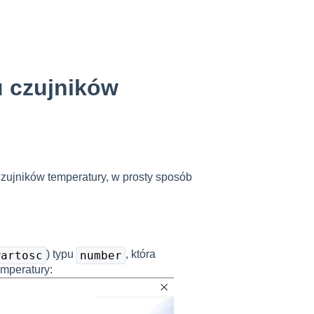
u czujników
czujników temperatury, w prosty sposób
) typu
, która
wartosc
number
emperatury: