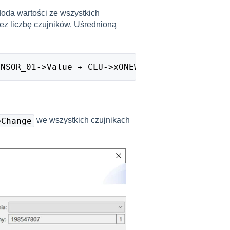
 doda wartości ze wszystkich
zez liczbę czujników. Uśrednioną
:
ENSOR_01->Value + CLU->xONEW_SENSOR_02->Value
we wszystkich czujnikach
eChange