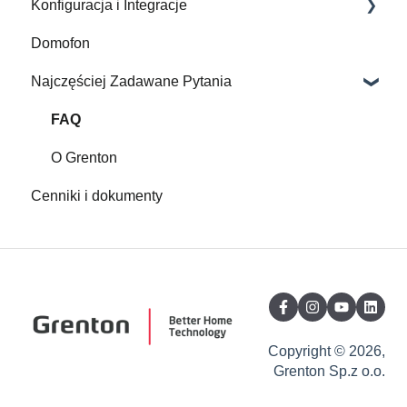
Konfiguracja i Integracje
Domofon
Gate Modbus
Najczęściej Zadawane Pytania
Videoszkolenia
Aplikacje
FAQ
Gate HTTP
O Grenton
Cenniki i dokumenty
Smart Panel
Konfiguracja
Interfejsy myGrenton
Obiekty wirtualne
Gate Alarm
Copyright © 2026,
Grenton Sp.z o.o.